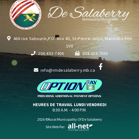
466 rue Sabourin,P.O. Box 40, St-Pierre-Jolys, Manitoba R0A
1V0
204-433-7406
204-433-7063
info@rmdesalaberry.mb.ca
HEURES DE TRAVAIL LUNDI VENDREDI
8:30 A.M. - 4:00 P.M.
2026 ©Rural Municipality Of De Salaberry
Site Web Par: