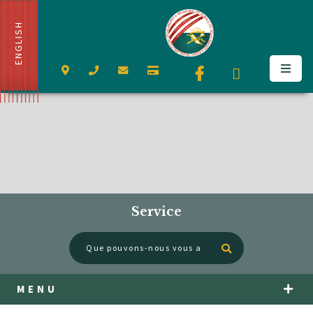
ENGLISH
Service
Type here to se
MENU