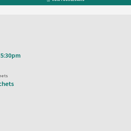
o 5:30pm
hets
chets