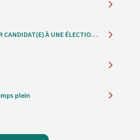
AVIS D’INSCRIPTION D’UNE PERSONNE QUI DÉSIRE SE PORTER CANDIDAT(E) À UNE ÉLECTION MUNICIPALE GÉNÉRALE
emps plein