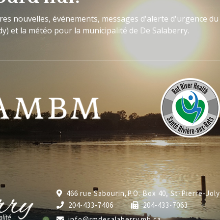
ères nouvelles, événements, messages d'alerte d'urgence du
y) et la météo pour la municipalité de De Salaberry.
466 rue Sabourin,P.O. Box 40, St-Pierre-Jol
204-433-7406
204-433-7063
info@rmdesalaberry.mb.ca