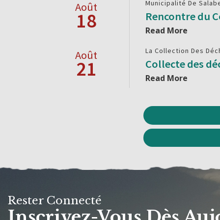
Municipalité De Salab
Août
18
Rencontre du C
Read More
La Collection Des Déc
Août
21
Collecte des dé
Read More
Rester Connecté
Inscrivez-Vous Dès Auj