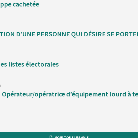
oppe cachetée
les listes électorales
i
– Opérateur/opératrice d’équipement lourd à t
VOIR TOUS LES AVIS