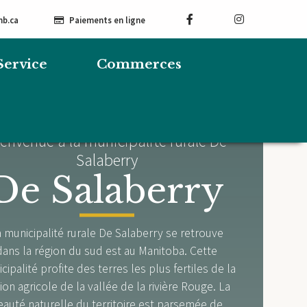
mb.ca
Paiements en ligne
Service
Commerces
envenue à la municipalité rurale De
Salaberry
De Salaberry
 municipalité rurale De Salaberry se retrouve
dans la région du sud est au Manitoba. Cette
cipalité profite des terres les plus fertiles de la
ion agricole de la vallée de la rivière Rouge. La
eauté naturelle du territoire est parsemée de