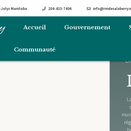
e-Jolys Manitoba
204-433-7406
info@rmdesalaberry.
Accueil
Gouvernement
Communauté
Bi
La
muni
rég
b