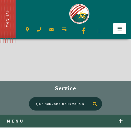
ENGLISH
Service
Type here to se
MENU