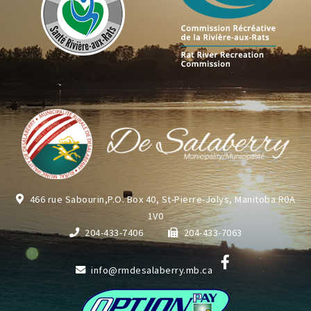
466 rue Sabourin,P.O. Box 40, St-Pierre-Jolys, Manitoba R0A
1V0
204-433-7406
204-433-7063
info@rmdesalaberry.mb.ca