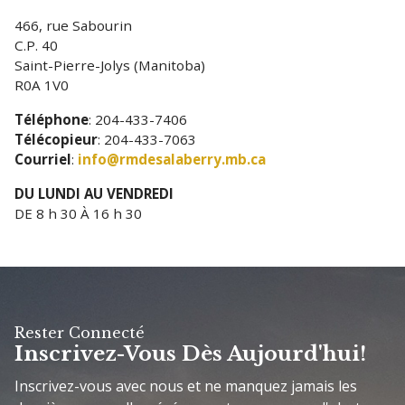
466, rue Sabourin
C.P. 40
Saint-Pierre-Jolys (Manitoba)
R0A 1V0
Téléphone
: 204-433-7406
Télécopieur
: 204-433-7063
Courriel
:
info@rmdesalaberry.mb.ca
DU LUNDI AU VENDREDI
DE 8 h 30 À 16 h 30
Rester Connecté
Inscrivez-Vous Dès Aujourd'hui!
Inscrivez-vous avec nous et ne manquez jamais les