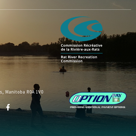
ys, Manitoba R0A 1V0