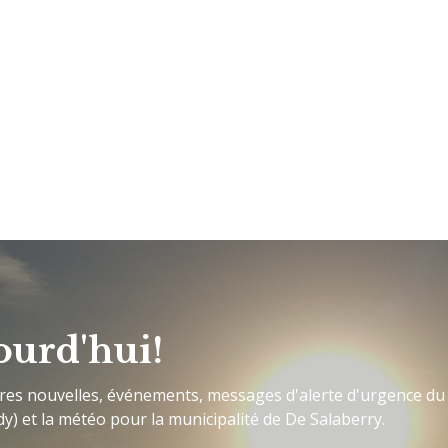
ourd'hui!
ères nouvelles, événements, messages d'alerte d'urgence du
y) et la météo pour la municipalité de De Salaberry.