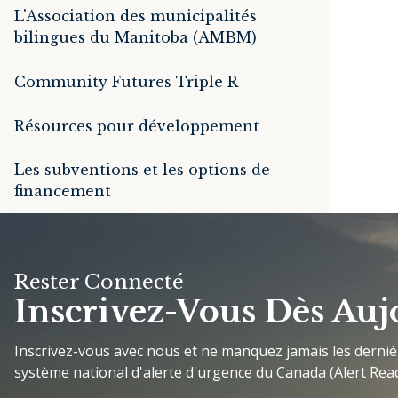
L'Association des municipalités
bilingues du Manitoba (AMBM)
Community Futures Triple R
Résources pour développement
Les subventions et les options de
financement
Rester Connecté
Inscrivez-Vous Dès Auj
Inscrivez-vous avec nous et ne manquez jamais les derni
système national d'alerte d'urgence du Canada (Alert Read