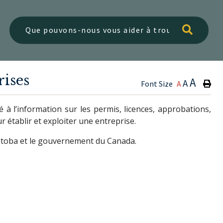
Type h
rises
A
A
Font Size
A
é à l’information sur les permis, licences, approbations,
r établir et exploiter une entreprise.
nitoba et le gouvernement du Canada.