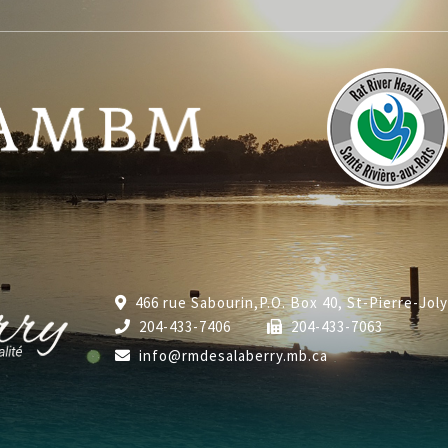
466 rue Sabourin,P.O. Box 40, St-Pierre-Jol
204-433-7406
204-433-7063
info@rmdesalaberry.mb.ca