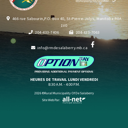
466 rue Sabourin,P.O. Box 40, St-Pierre-Jolys, Manitoba R0A
1V0
204-433-7406
204-433-7063
info@rmdesalaberry.mb.ca
HEURES DE TRAVAIL LUNDI VENDREDI
8:30 A.M. - 4:00 P.M.
2026 ©Rural Municipality Of De Salaberry
Site Web Par: