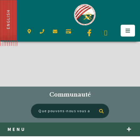
ENGLISH
Communauté
Type here to se
MENU