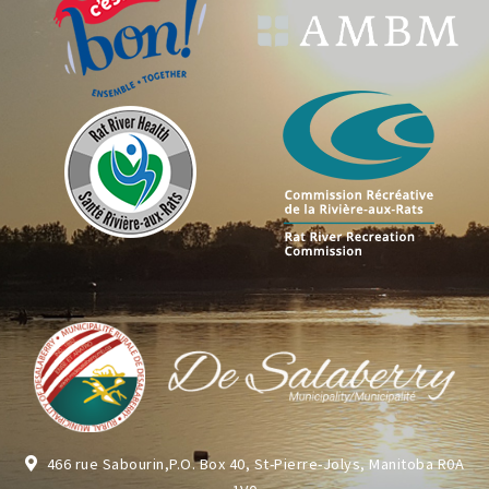
466 rue Sabourin,P.O. Box 40, St-Pierre-Jolys, Manitoba R0A