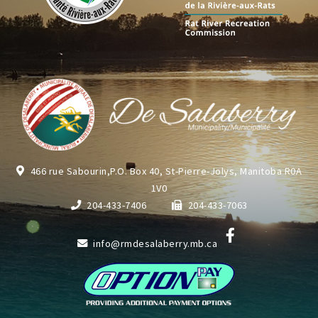
466 rue Sabourin,P.O. Box 40, St-Pierre-Jolys, Manitoba R0A
1V0
204-433-7406
204-433-7063
info@rmdesalaberry.mb.ca