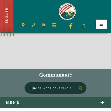
ENGLISH
Communauté
Type here to se
MENU