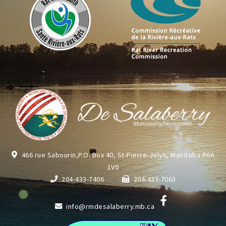
466 rue Sabourin,P.O. Box 40, St-Pierre-Jolys, Manitoba R0A
1V0
204-433-7406
204-433-7063
info@rmdesalaberry.mb.ca