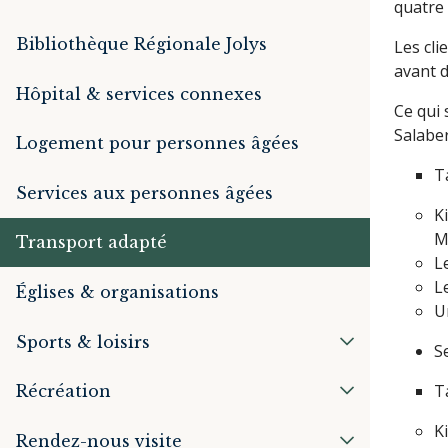
quatre 
Bibliothèque Régionale Jolys
Les cli
avant d
Hôpital & services connexes
Ce qui 
Salabe
Logement pour personnes âgées
T
Services aux personnes âgées
K
M
Transport adapté
L
L
Églises & organisations
U
Sports & loisirs
S
T
Récréation
K
Rendez-nous visite