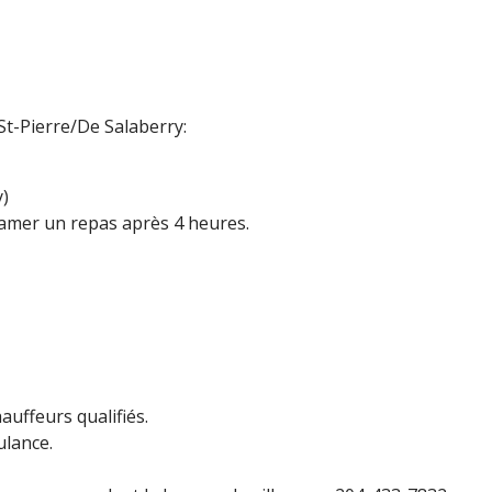
St-Pierre/De Salaberry:
y)
clamer un repas après 4 heures.
hauffeurs qualifiés.
ulance.