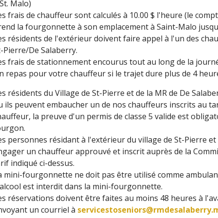
 St. Malo)
es frais de chauffeur sont calculés à 10.00 $ l'heure (le co
rend la fourgonnette à son emplacement à Saint-Malo jusqu'à
es résidents de l'extérieur doivent faire appel à l'un des ch
t-Pierre/De Salaberry.
es frais de stationnement encourus tout au long de la journ
n repas pour votre chauffeur si le trajet dure plus de 4 heur
es résidents du Village de St-Pierre et de la MR de De Salab
u ils peuvent embaucher un de nos chauffeurs inscrits au tari
hauffeur, la preuve d'un permis de classe 5 valide est obligat
ourgon.
es personnes résidant à l'extérieur du village de St-Pierre et
ngager un chauffeur approuvé et inscrit auprès de la Commi
arif indiqué ci-dessus.
a mini-fourgonnette ne doit pas être utilisé comme ambulan
'alcool est interdit dans la mini-fourgonnette.
es réservations doivent être faites au moins 48 heures à l'
nvoyant un courriel à
servicestoseniors@rmdesalaberry.