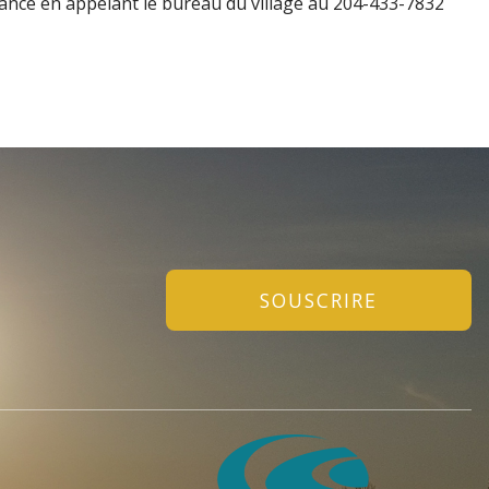
vance en appelant le bureau du village au 204-433-7832
SOUSCRIRE