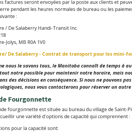
es factures seront envoyées par la poste aux clients et peu
ierre pendant les heures normales de bureau ou les paiemen
uivante :
rre / De Salaberry Handi-Transit Inc.
 218
rre-Jolys, MB R0A 1V0
rre/ De Salaberry - Contrat de transport pour les mini-
e nous le savons tous, le Manitoba connaît de temps à aut
tout notre possible pour maintenir notre horaire, mais nou
ons des décisions en conséquence. Si nous ne pouvons pas 
ologiques, nous vous contacterons pour réserver un autre
ande Fourgonnette
de fourgonnette est située au bureau du village de Saint-Pi
cueillir une variété d'options de capacité qui comprennent :
ions pour la capacité sont: