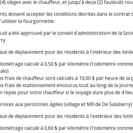
(4) sièges avec le chauffeur, et jusqu'à deux (2) fauteuils rou
ents doivent accepter les conditions décrites dans le contra
'utiliser la fourgonnette.
suit a été approuvé par le conseil d'administration de la So
rry
aux de déplacement pour les résidents à l'intérieur des limite
ilométrage calculé à 0,50 $ par kilomètre (l'odomètre commen
alo)
es frais de chauffeur sont calculés à 10,00 $ par heure de la 
es frais de stationnement encourus tout au long de la journ
n repas pour votre chauffeur si le voyage dure plus de 4 heu
ervices aux personnes âgées (village et MR de De Salaberry) 
aux de déplacement pour les résidents à l'extérieur des limite
ilométrage calculé à 0,60 $ par kilomètre (l'odomètre commen