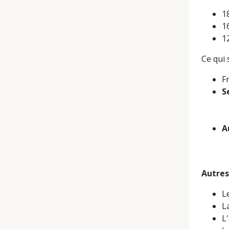
1
1
1
Ce qui 
F
S
A
Autres
L
L
L