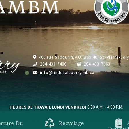
466 rue Sabourin,P.O. Box 40, St-Pierre-Jol
204-433-7406
204-433-7063
info@rmdesalaberry.mb.ca
HEURES DE TRAVAIL LUNDI VENDREDI
8:30 A.M. - 4:00 P.M.
erture Du
Recyclage