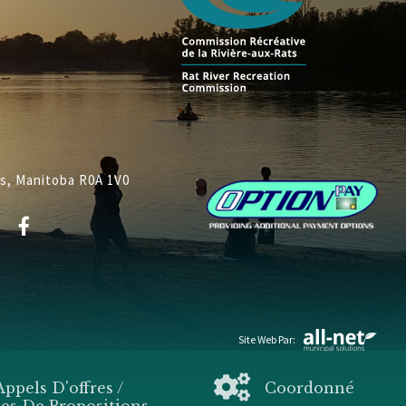
ys, Manitoba R0A 1V0
Site Web Par:
Appels D'offres /
Coordonné