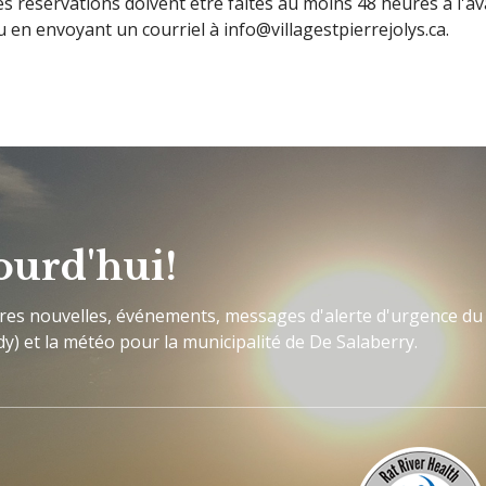
es réservations doivent être faites au moins 48 heures à l'a
u en envoyant un courriel à info@villagestpierrejolys.ca.
ourd'hui!
ères nouvelles, événements, messages d'alerte d'urgence du
y) et la météo pour la municipalité de De Salaberry.