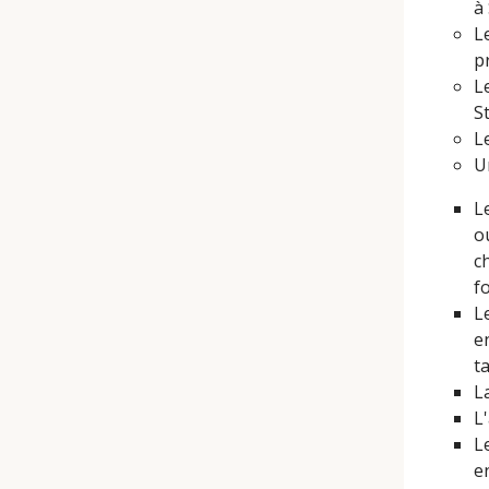
à
L
p
L
S
L
U
L
o
c
f
L
e
t
L
L
L
e