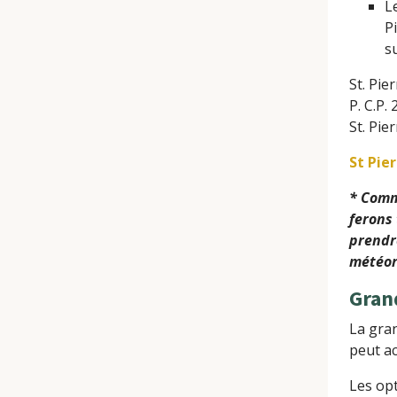
L
P
s
St. Pie
P. C.P.
St. Pie
St Pie
* Comm
ferons 
prendr
météor
Gr
La gran
peut ac
Les opt