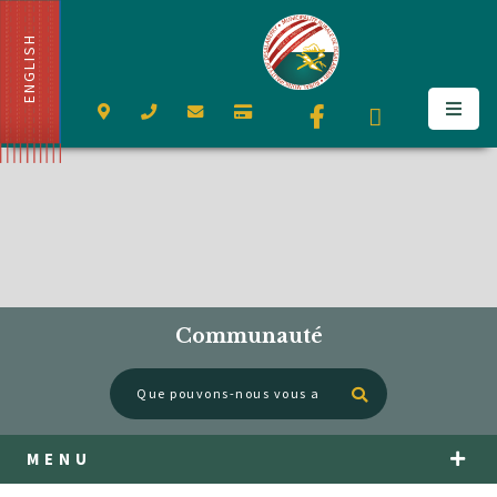
ENGLISH
Communauté
Type here to se
MENU