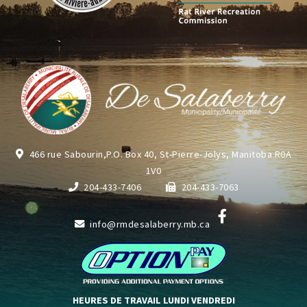
466 rue Sabourin,P.O. Box 40, St-Pierre-Jolys, Manitoba R0A
1V0
204-433-7406
204-433-7063
info@rmdesalaberry.mb.ca
HEURES DE TRAVAIL LUNDI VENDREDI