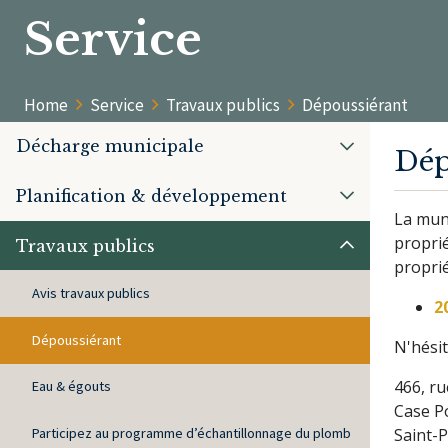
Service
Home
Service
Travaux publics
Dépoussiérant
Décharge municipale
Dép
Planification & développement
La muni
propri
Travaux publics
proprié
Avis travaux publics
2
Dépoussiérant
N'hési
466, r
Eau & égouts
Case P
Participez au programme d’échantillonnage du plomb
Saint-P