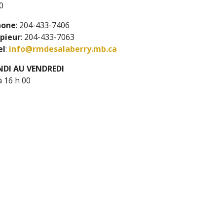
0
hone
: 204-433-7406
pieur
: 204-433-7063
el
:
info@rmdesalaberry.mb.ca
NDI AU VENDREDI
à 16 h 00