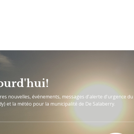
ourd'hui!
ères nouvelles, événements, messages d'alerte d'urgence du
y) et la météo pour la municipalité de De Salaberry.