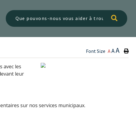
Type h
A
A
Font Size
A
s avec les
devant leur
entaires sur nos services municipaux.