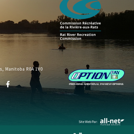
ys, Manitoba R0A 1V0
Site Web Par: