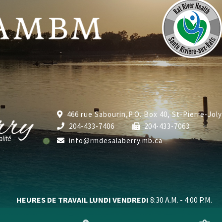
466 rue Sabourin,P.O. Box 40, St-Pierre-Jol
204-433-7406
204-433-7063
info@rmdesalaberry.mb.ca
HEURES DE TRAVAIL LUNDI VENDREDI
8:30 A.M. - 4:00 P.M.