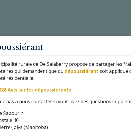
oussiérant
cipalité rurale de De Salaberry propose de partager les frai
étaires qui demandent que du
dépoussiérant
soit appliqué 
té résidentielle.
026 Avis sur les dépoussiérants
tez pas à nous contacter si vous avez des questions supplém
ue Sabourin
ostale 40
ierre-Jolys (Manitoba)