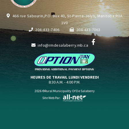
466 rue Sabourin,P.O. Box 40, St-Pierre-Jolys, Manitoba R0A
1V0
204-433-7406
204-433-7063
info@rmdesalaberry.mb.ca
HEURES DE TRAVAIL LUNDI VENDREDI
8:30 A.M. - 4:00 P.M.
2026 ©Rural Municipality Of De Salaberry
Site Web Par: