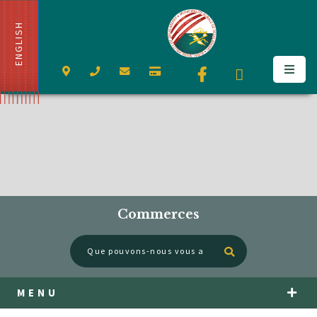
ENGLISH
Commerces
Type here to se
MENU